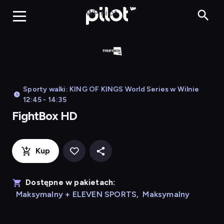
FightBox HD, 
WP Pilot
Sporty walki: KING OF KINGS World Series w Wilnie
12:45 - 14:35
FightBox HD
Kup
Dostępne w pakietach:
Maksymalny + ELEVEN SPORTS
,
Maksymalny