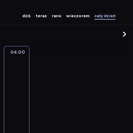
dziś
teraz
rano
wieczorem
cały dzień
04:00
Sporty
walki:
KING
OF
KINGS
World
Series
w
Wilnie
04:00
-
05:50
sporty
walki