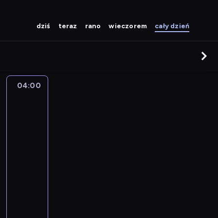
dziś
teraz
rano
wieczorem
cały dzień
04:00
Sporty
walki:
KING
OF
KINGS
World
Series
w
Wilnie
04:00
-
05:50
sporty
walki