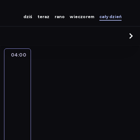
dziś
teraz
rano
wieczorem
cały dzień
04:00
Sporty
walki:
KING
OF
KINGS
World
Series
w
Wilnie
04:00
-
05:50
sporty
walki