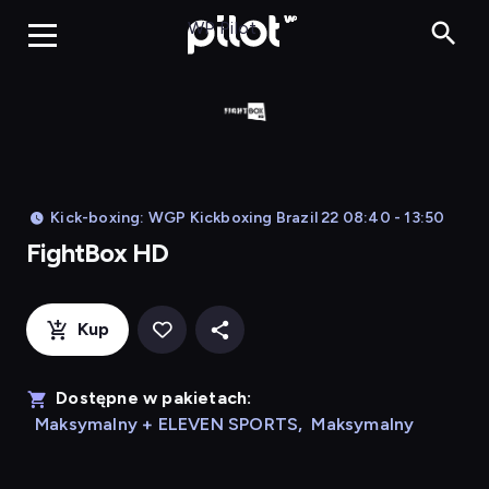
FightBox HD, 
WP Pilot
Kick-boxing: WGP Kickboxing Brazil 22 08:40 - 13:50
FightBox HD
Kup
Dostępne w pakietach:
Maksymalny + ELEVEN SPORTS
,
Maksymalny