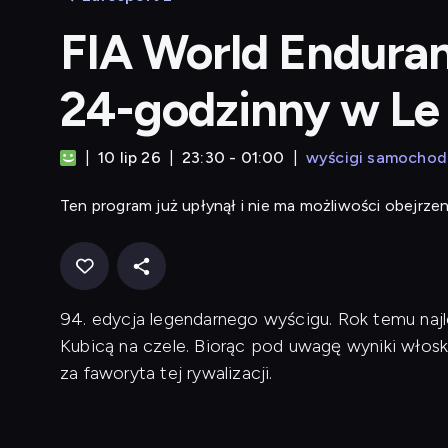
FIA World Endura
24-godzinny w Le
10 lip 26
23:30 - 01:00
wyścigi samocho
Ten program już upłynął i nie ma możliwości obejrzen
94. edycja legendarnego wyścigu. Rok temu naj
Kubicą na czele. Biorąc pod uwagę wyniki włos
za faworyta tej rywalizacji.