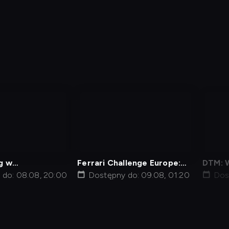
nagranie
nag
z
z
tv
tv
g w
Ferrari Challenge Europe:
DTM: 
en
 do: 08.08, 20:00
Wyścig w Portimao
Dostępny do: 09.08, 01:20
Osche
Dos
j kod
Informacje o usługodawcy