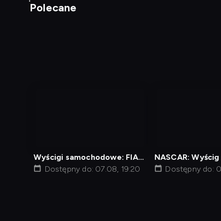
Polecane
nagranie
nagranie
z
z
tv
tv
Wyścigi samochodowe: FIA
NASCAR: Wyścig
Formula Regional European
Dostępny do: 07.08, 19:20
Indianapolis
Dostępny do: 0
Diagnostyka
Test prędkości
Kontakt
Regula