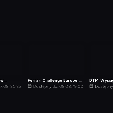
nagranie
nagranie
z
z
tv
tv
 w
Ferrari Challenge Europe:
DTM: Wyści
7.08, 20:25
Wyścig w Portimao
Dostępny do: 08.08, 19:00
Oschersleb
Dostępny
min
Polityka Prywatności
Ustawienia prywatności
Zrealizu