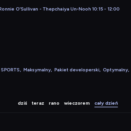
Ronnie O'Sullivan - Thepchaiya Un-Nooh 10:15 - 12:00
N SPORTS
,
Maksymalny
,
Pakiet developerski
,
Optymalny
,
dziś
teraz
rano
wieczorem
cały dzień