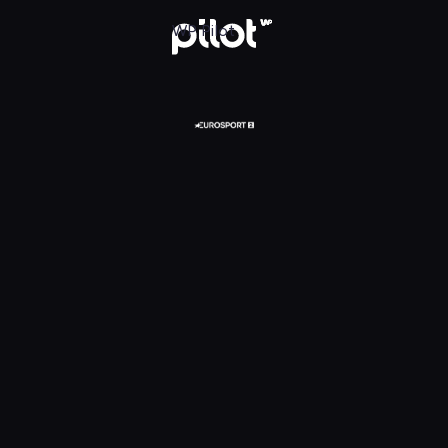
glądaj w WP Pilot
WP Pilot