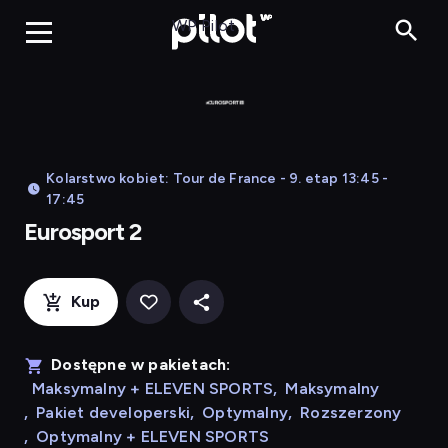
Eurosport 2, O
WP Pilot
Kolarstwo kobiet: Tour de France - 9. etap 13:45 -
17:45
Eurosport 2
Kup
Dostępne w pakietach:
Maksymalny + ELEVEN SPORTS
,
Maksymalny
,
Pakiet developerski
,
Optymalny
,
Rozszerzony
,
Optymalny + ELEVEN SPORTS