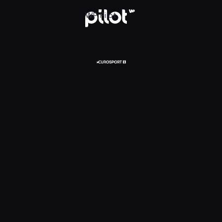
glądaj w WP Pilot
WP Pilot