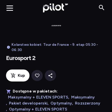
Eurosport 2, O
WP Pilot
Kolarstwo kobiet: Tour de France - 9. etap 05:30 -
06:30
Eurosport 2
Kup
Dostępne w pakietach:
Maksymalny + ELEVEN SPORTS
,
Maksymalny
,
Pakiet developerski
,
Optymalny
,
Rozszerzony
,
Optymalny + ELEVEN SPORTS