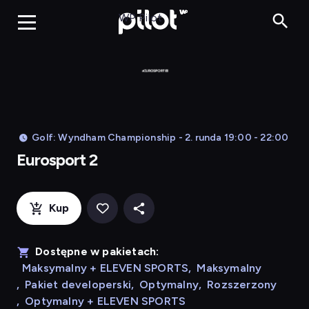
Eurosport 2, O
WP Pilot
Golf: Wyndham Championship - 2. runda 19:00 - 22:00
Eurosport 2
Kup
Dostępne w pakietach:
Maksymalny + ELEVEN SPORTS
,
Maksymalny
,
Pakiet developerski
,
Optymalny
,
Rozszerzony
,
Optymalny + ELEVEN SPORTS