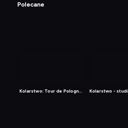
Polecane
Kolarstwo: Tour de Pologne
Kolarstwo - stud
- 6. etap: Bukowina Resort -
Bukowina Tatrzańska
Diagnostyka
Test prędkości
Kontakt
Regula