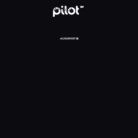
Kolarstwo: Tour de France - 7. etap: Hagetmau -
WP Pilot