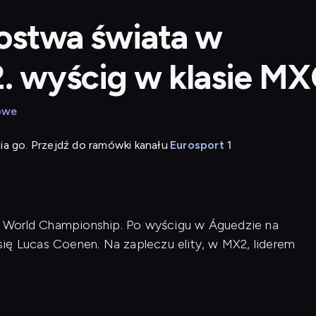
ostwa świata w
2. wyścig w klasie M
owe
ia go. Przejdź do ramówki kanału
Eurosport 1
 World Championship. Po wyścigu w Águedzie na
ię Lucas Coenen. Na zapleczu elity, w MX2, liderem