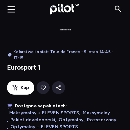
Eurosport 1, O
WP Pilot
Kolarstwo kobiet: Tour de France - 9. etap 14:45 -
17:15
Eurosport 1
Kup
Dostępne w pakietach:
Maksymalny + ELEVEN SPORTS
,
Maksymalny
,
Pakiet developerski
,
Optymalny
,
Rozszerzony
,
Optymalny + ELEVEN SPORTS