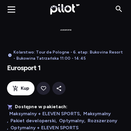
Eurosport 1, O
WP Pilot
Kolarstwo: Tour de Pologne - 6. etap: Bukovina Resort
- Bukowina Tatrzańska 11:00 - 14:45
Eurosport 1
Kup
Dostępne w pakietach:
Maksymalny + ELEVEN SPORTS
,
Maksymalny
,
Pakiet developerski
,
Optymalny
,
Rozszerzony
,
Optymalny + ELEVEN SPORTS