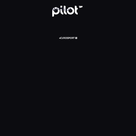
glądaj w WP Pilot
WP Pilot