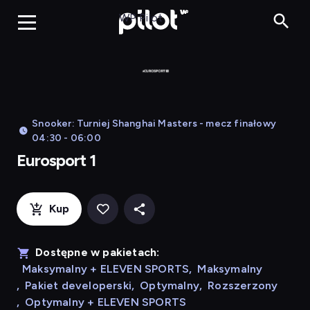
Eurosport 1, O
WP Pilot
Snooker: Turniej Shanghai Masters - mecz finałowy
04:30 - 06:00
Eurosport 1
Kup
Dostępne w pakietach:
Maksymalny + ELEVEN SPORTS
,
Maksymalny
,
Pakiet developerski
,
Optymalny
,
Rozszerzony
,
Optymalny + ELEVEN SPORTS