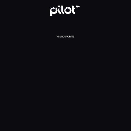
glądaj w WP Pilot
WP Pilot