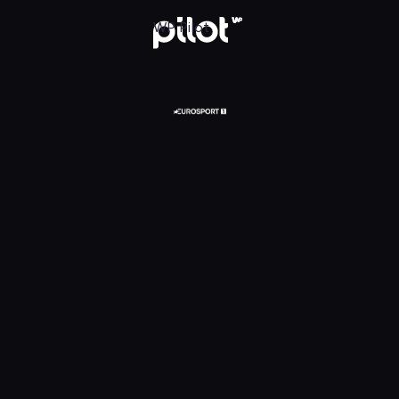
glądaj w WP Pilot
WP Pilot