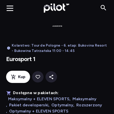
Eurosport 1, O
WP Pilot
Kolarstwo: Tour de Pologne - 6. etap: Bukovina Resort
- Bukowina Tatrzańska 11:00 - 14:45
Eurosport 1
Kup
Dostępne w pakietach:
Maksymalny + ELEVEN SPORTS
,
Maksymalny
,
Pakiet developerski
,
Optymalny
,
Rozszerzony
,
Optymalny + ELEVEN SPORTS