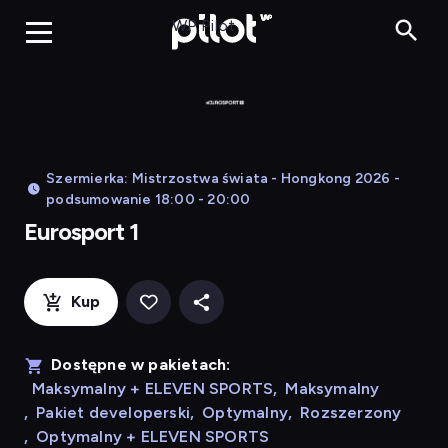
Eurosport 1, O
WP Pilot
Szermierka: Mistrzostwa świata - Hongkong 2026 -
podsumowanie 18:00 - 20:00
Eurosport 1
Kup
Dostępne w pakietach:
Maksymalny + ELEVEN SPORTS
,
Maksymalny
,
Pakiet developerski
,
Optymalny
,
Rozszerzony
,
Optymalny + ELEVEN SPORTS