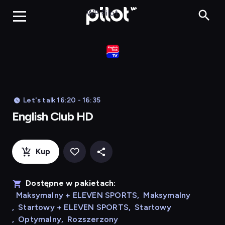
English Cl
WP Pilot
Let's talk 16:20 - 16:35
English Club HD
Kup
Dostępne w pakietach:
Maksymalny + ELEVEN SPORTS
,
Maksymalny
,
Startowy + ELEVEN SPORTS
,
Startowy
,
Optymalny
,
Rozszerzony