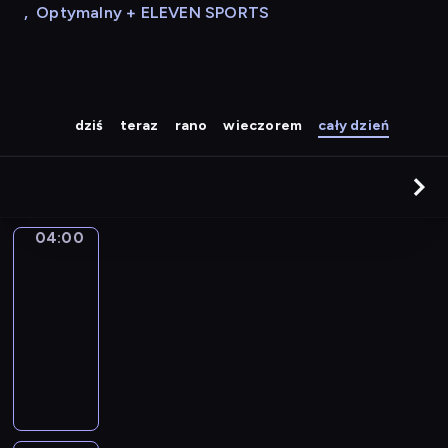
,
Optymalny + ELEVEN SPORTS
dziś
teraz
rano
wieczorem
cały dzień
04:00
Life
around
kids
04:00
-
04:05
kurs
języka
angielskiego