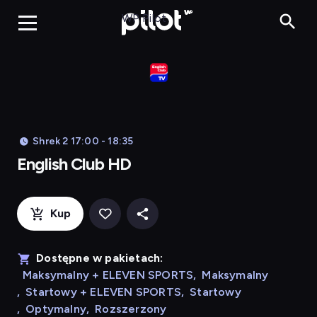
English Cl
WP Pilot
Shrek 2 17:00 - 18:35
English Club HD
Kup
Dostępne w pakietach:
Maksymalny + ELEVEN SPORTS
,
Maksymalny
,
Startowy + ELEVEN SPORTS
,
Startowy
,
Optymalny
,
Rozszerzony