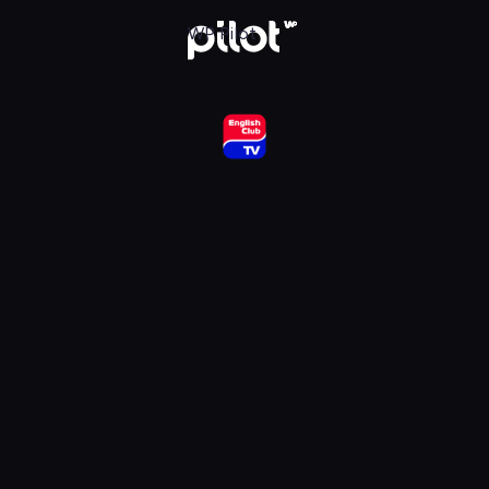
ub HD, Oglądaj w WP Pilot
WP Pilot