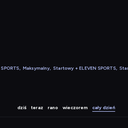
N SPORTS
,
Maksymalny
,
Startowy + ELEVEN SPORTS
,
Sta
dziś
teraz
rano
wieczorem
cały dzień