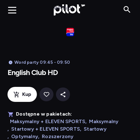
English Cl
WP Pilot
Word party 09:45 - 09:50
English Club HD
Kup
Dostępne w pakietach:
Maksymalny + ELEVEN SPORTS
,
Maksymalny
,
Startowy + ELEVEN SPORTS
,
Startowy
,
Optymalny
,
Rozszerzony