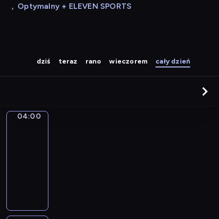
,
Optymalny + ELEVEN SPORTS
dziś
teraz
rano
wieczorem
cały dzień
04:00
Life
around
kids
04:00
-
04:05
kurs
języka
angielskiego