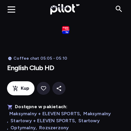
English Cl
WP Pilot
Coffee chat 05:05 - 05:10
English Club HD
Kup
Dostępne w pakietach:
Maksymalny + ELEVEN SPORTS
,
Maksymalny
,
Startowy + ELEVEN SPORTS
,
Startowy
,
Optymalny
,
Rozszerzony