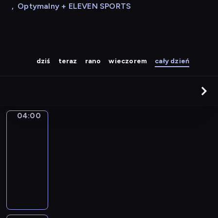
,
Optymalny + ELEVEN SPORTS
dziś
teraz
rano
wieczorem
cały dzień
04:00
Life
around
kids
04:00
-
04:05
kurs
języka
angielskiego