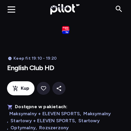
English Cl
WP Pilot
Keep fit 19:10 - 19:20
English Club HD
Kup
Dostępne w pakietach:
Maksymalny + ELEVEN SPORTS
,
Maksymalny
,
Startowy + ELEVEN SPORTS
,
Startowy
,
Optymalny
,
Rozszerzony