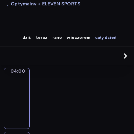
,
Optymalny + ELEVEN SPORTS
dziś
teraz
rano
wieczorem
cały dzień
04:00
Life
around
kids
04:00
-
04:05
kurs
języka
angielskiego