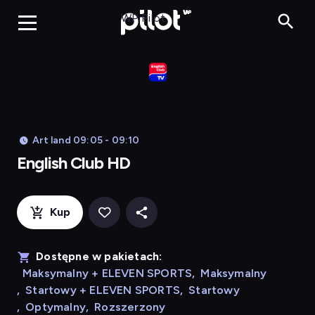
English Cl
WP Pilot
Art land 09:05 - 09:10
English Club HD
Kup
Dostępne w pakietach:
Maksymalny + ELEVEN SPORTS
,
Maksymalny
,
Startowy + ELEVEN SPORTS
,
Startowy
,
Optymalny
,
Rozszerzony