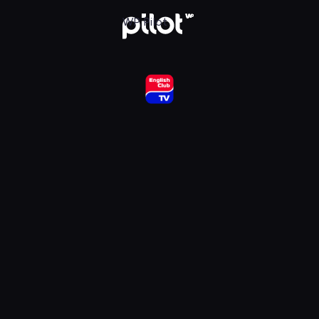
ub HD, Oglądaj w WP Pilot
WP Pilot