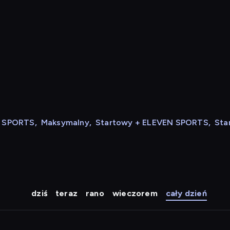
N SPORTS
,
Maksymalny
,
Startowy + ELEVEN SPORTS
,
Sta
dziś
teraz
rano
wieczorem
cały dzień