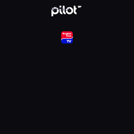
ub HD, Oglądaj w WP Pilot
WP Pilot