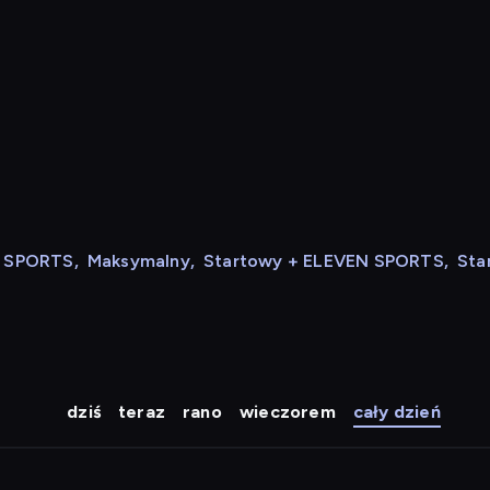
N SPORTS
,
Maksymalny
,
Startowy + ELEVEN SPORTS
,
Sta
dziś
teraz
rano
wieczorem
cały dzień