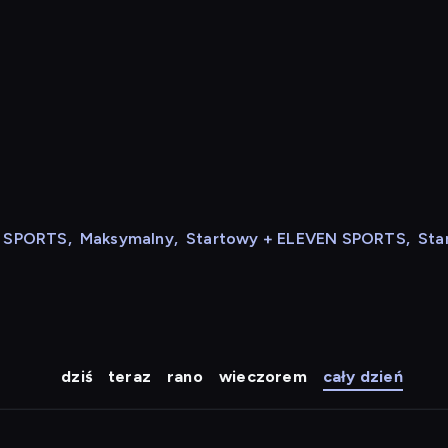
N SPORTS
,
Maksymalny
,
Startowy + ELEVEN SPORTS
,
Sta
dziś
teraz
rano
wieczorem
cały dzień