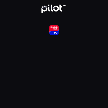
ub HD, Oglądaj w WP Pilot
WP Pilot