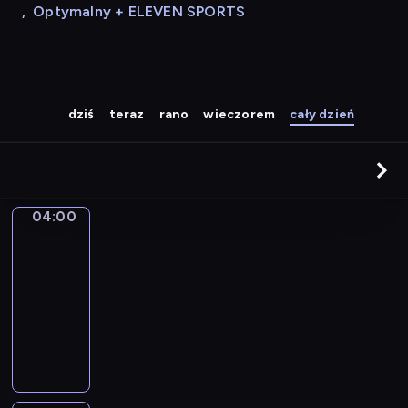
,
Optymalny + ELEVEN SPORTS
dziś
teraz
rano
wieczorem
cały dzień
04:00
Life
around
kids
04:00
-
04:05
kurs
języka
angielskiego