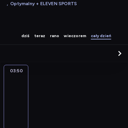
,
Optymalny + ELEVEN SPORTS
dziś
teraz
rano
wieczorem
cały dzień
03:50
Life
around
kids
03:50
-
04:10
kurs
języka
angielskiego