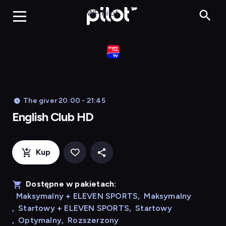
English Cl
WP Pilot
The giver 20:00 - 21:45
English Club HD
Kup
Dostępne w pakietach:
Maksymalny + ELEVEN SPORTS
,
Maksymalny
,
Startowy + ELEVEN SPORTS
,
Startowy
,
Optymalny
,
Rozszerzony