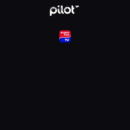
ub HD, Oglądaj w WP Pilot
WP Pilot