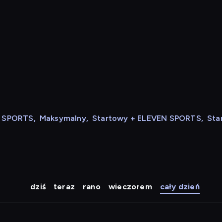
N SPORTS
,
Maksymalny
,
Startowy + ELEVEN SPORTS
,
Sta
dziś
teraz
rano
wieczorem
cały dzień