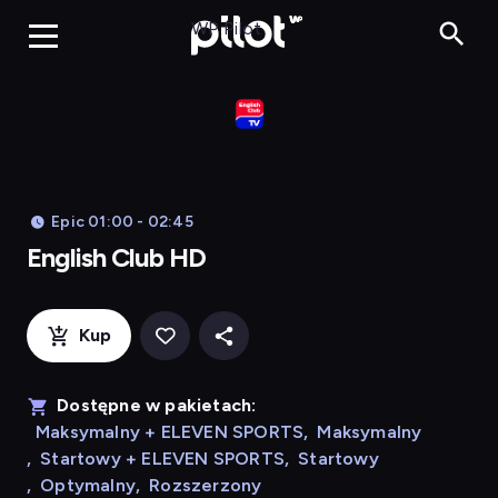
English Cl
WP Pilot
Epic 01:00 - 02:45
English Club HD
Kup
Dostępne w pakietach:
Maksymalny + ELEVEN SPORTS
,
Maksymalny
,
Startowy + ELEVEN SPORTS
,
Startowy
,
Optymalny
,
Rozszerzony