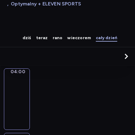
,
Optymalny + ELEVEN SPORTS
dziś
teraz
rano
wieczorem
cały dzień
04:00
Life
around
kids
04:00
-
04:05
kurs
języka
angielskiego