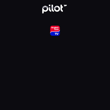
ub HD, Oglądaj w WP Pilot
WP Pilot