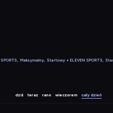
N SPORTS
,
Maksymalny
,
Startowy + ELEVEN SPORTS
,
Sta
dziś
teraz
rano
wieczorem
cały dzień