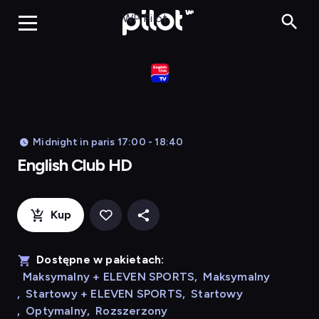
English Cl
WP Pilot
Midnight in paris 17:00 - 18:40
English Club HD
Kup
Dostępne w pakietach:
Maksymalny + ELEVEN SPORTS
,
Maksymalny
,
Startowy + ELEVEN SPORTS
,
Startowy
,
Optymalny
,
Rozszerzony