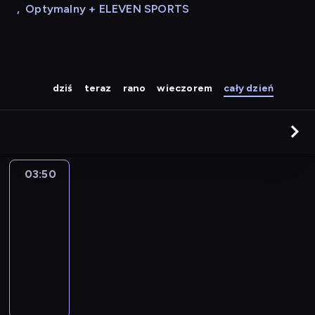
,
Optymalny + ELEVEN SPORTS
dziś
teraz
rano
wieczorem
cały dzień
03:50
Life
around
kids
03:50
-
04:10
kurs
języka
angielskiego