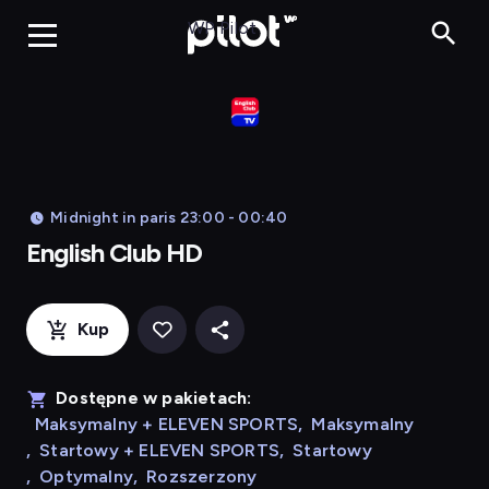
English Cl
WP Pilot
Midnight in paris 23:00 - 00:40
English Club HD
Kup
Dostępne w pakietach:
Maksymalny + ELEVEN SPORTS
,
Maksymalny
,
Startowy + ELEVEN SPORTS
,
Startowy
,
Optymalny
,
Rozszerzony