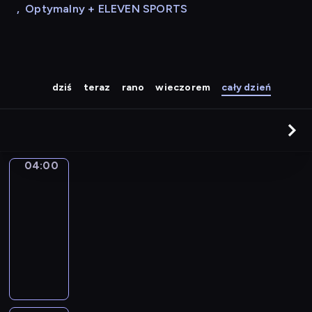
,
Optymalny + ELEVEN SPORTS
dziś
teraz
rano
wieczorem
cały dzień
04:00
Life
around
kids
04:00
-
04:05
kurs
języka
angielskiego