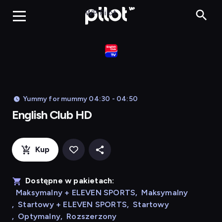
English Cl
WP Pilot
Yummy for mummy 04:30 - 04:50
English Club HD
Kup
Dostępne w pakietach:
Maksymalny + ELEVEN SPORTS
,
Maksymalny
,
Startowy + ELEVEN SPORTS
,
Startowy
,
Optymalny
,
Rozszerzony