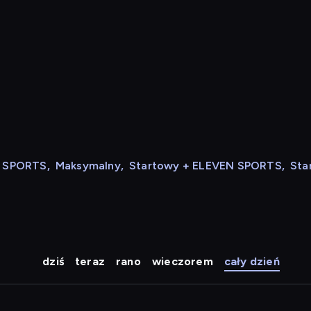
N SPORTS
,
Maksymalny
,
Startowy + ELEVEN SPORTS
,
Sta
dziś
teraz
rano
wieczorem
cały dzień