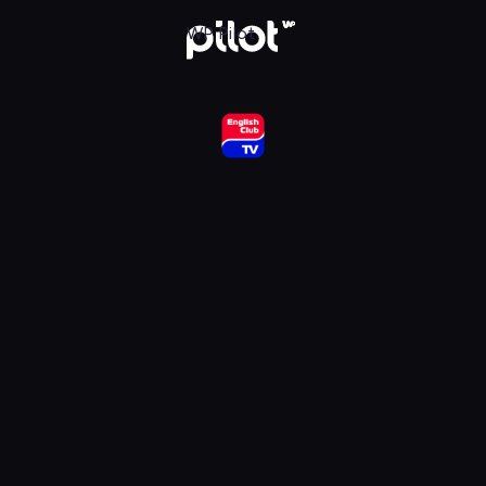
ub HD, Oglądaj w WP Pilot
WP Pilot