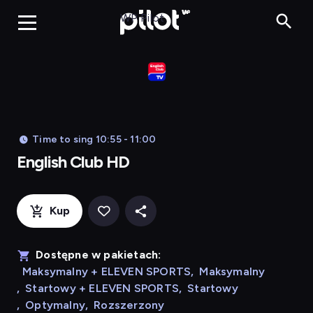
English Cl
WP Pilot
Time to sing 10:55 - 11:00
English Club HD
Kup
Dostępne w pakietach:
Maksymalny + ELEVEN SPORTS
,
Maksymalny
,
Startowy + ELEVEN SPORTS
,
Startowy
,
Optymalny
,
Rozszerzony