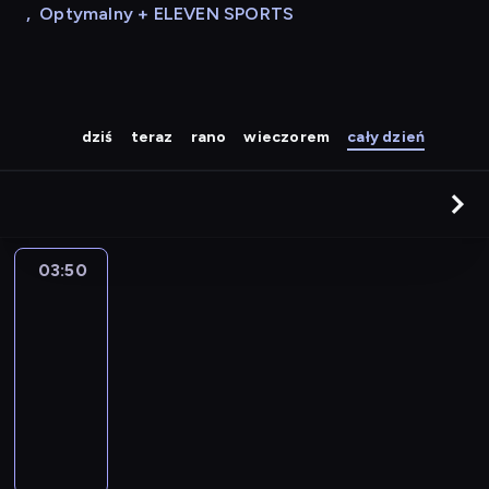
,
Optymalny + ELEVEN SPORTS
dziś
teraz
rano
wieczorem
cały dzień
03:50
Life
around
kids
03:50
-
04:10
kurs
języka
angielskiego