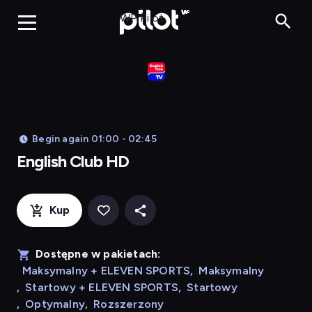
English Cl
WP Pilot
Begin again 01:00 - 02:45
English Club HD
Kup
Dostępne w pakietach:
Maksymalny + ELEVEN SPORTS
,
Maksymalny
,
Startowy + ELEVEN SPORTS
,
Startowy
,
Optymalny
,
Rozszerzony