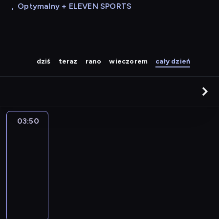
,
Optymalny + ELEVEN SPORTS
dziś
teraz
rano
wieczorem
cały dzień
03:50
Life
around
kids
03:50
-
04:10
kurs
języka
angielskiego