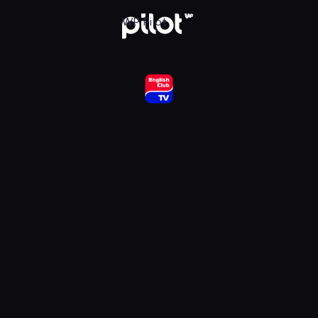
ub HD, Oglądaj w WP Pilot
WP Pilot