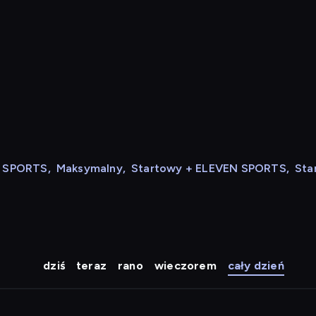
N SPORTS
,
Maksymalny
,
Startowy + ELEVEN SPORTS
,
Sta
dziś
teraz
rano
wieczorem
cały dzień