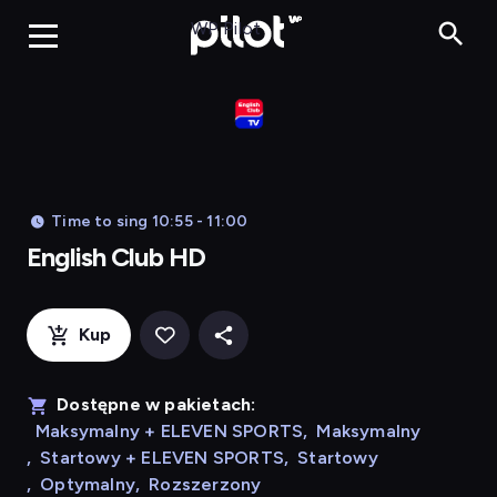
English Cl
WP Pilot
Time to sing 10:55 - 11:00
English Club HD
Kup
Dostępne w pakietach:
Maksymalny + ELEVEN SPORTS
,
Maksymalny
,
Startowy + ELEVEN SPORTS
,
Startowy
,
Optymalny
,
Rozszerzony