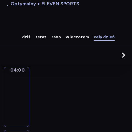
,
Optymalny + ELEVEN SPORTS
dziś
teraz
rano
wieczorem
cały dzień
04:00
Life
around
kids
04:00
-
04:05
kurs
języka
angielskiego