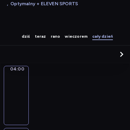
,
Optymalny + ELEVEN SPORTS
dziś
teraz
rano
wieczorem
cały dzień
04:00
Life
around
kids
04:00
-
04:05
kurs
języka
angielskiego