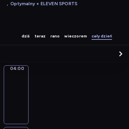
,
Optymalny + ELEVEN SPORTS
dziś
teraz
rano
wieczorem
cały dzień
04:00
Life
around
kids
04:00
-
04:05
kurs
języka
angielskiego